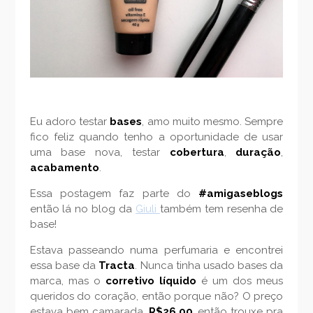
Eu adoro testar
bases
, amo muito mesmo. Sempre
fico feliz quando tenho a oportunidade de usar
uma base nova, testar
cobertura
,
duração
,
acabamento
.
Essa postagem faz parte do
#amigaseblogs
então lá no blog da
Giuli
também tem resenha de
base!
Estava passeando numa perfumaria e encontrei
essa base da
Tracta
. Nunca tinha usado bases da
marca, mas o
corretivo líquido
é um dos meus
queridos do coração, então porque não? O preço
estava bem camarada,
R$26,00
, então trouxe pra