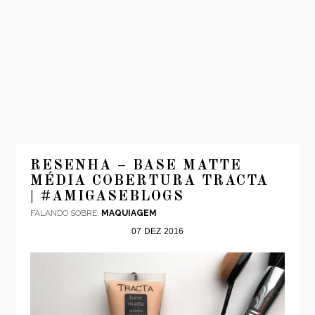
INÍCIO
MODA
RESENHA – BASE MATTE
MÉDIA COBERTURA TRACTA
VIAGENS
| #AMIGASEBLOGS
LOOKS
FALANDO SOBRE:
MAQUIAGEM
VÍDEOS
07
DEZ
2016
SOBRE
CONTATO