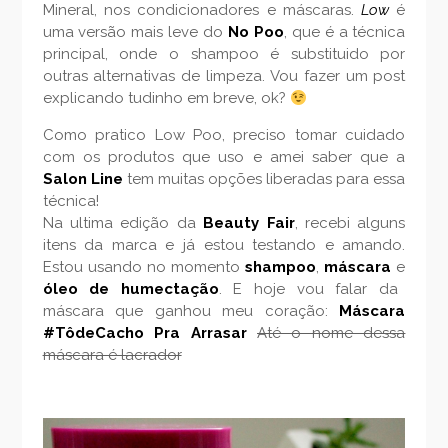
Mineral, nos condicionadores e máscaras.
Low
é
uma versão mais leve do
No Poo
, que é a técnica
principal, onde o shampoo é substituido por
outras alternativas de limpeza. Vou fazer um post
explicando tudinho em breve, ok?
Como pratico Low Poo, preciso tomar cuidado
com os produtos que uso e amei saber que a
Salon Line
tem muitas opções liberadas para essa
técnica!
Na ultima edição da
Beauty Fair
, recebi alguns
itens da marca e já estou testando e amando.
Estou usando no momento
shampoo
,
máscara
e
óleo de humectação
. E hoje vou falar da
máscara que ganhou meu coração:
Máscara
#TôdeCacho Pra Arrasar
Até o nome dessa
máscara é lacrador