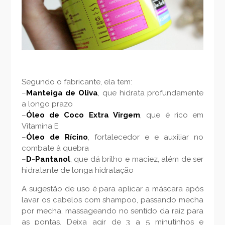
Segundo o fabricante, ela tem:
–
Manteiga de Oliva
, que hidrata profundamente
a longo prazo
–
Óleo de Coco Extra Virgem
, que é rico em
Vitamina E
–
Óleo de Rícino
, fortalecedor e e auxiliar no
combate à quebra
–
D-Pantanol
, que dá brilho e maciez, além de ser
hidratante de longa hidratação
A sugestão de uso é para aplicar a máscara após
lavar os cabelos com shampoo, passando mecha
por mecha, massageando no sentido da raíz para
as pontas. Deixa agir de 3 a 5 minutinhos e