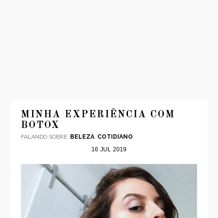
INÍCIO
MODA
MINHA EXPERIÊNCIA COM
BOTOX
VIAGENS
FALANDO SOBRE:
BELEZA
,
COTIDIANO
LOOKS
16
JUL
2019
VÍDEOS
SOBRE
CONTATO