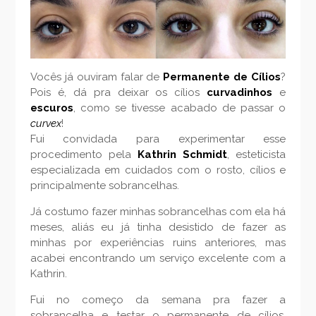
Vocês já ouviram falar de
Permanente de Cílios
?
Pois é, dá pra deixar os cílios
curvadinhos
e
escuros
, como se tivesse acabado de passar o
curvex
!
Fui convidada para experimentar esse
procedimento pela
Kathrin Schmidt
, esteticista
especializada em cuidados com o rosto, cílios e
principalmente sobrancelhas.
Já costumo fazer minhas sobrancelhas com ela há
meses, aliás eu já tinha desistido de fazer as
minhas por experiências ruins anteriores, mas
acabei encontrando um serviço excelente com a
Kathrin.
Fui no começo da semana pra fazer a
sobrancelha e testar o permanente de cílios,