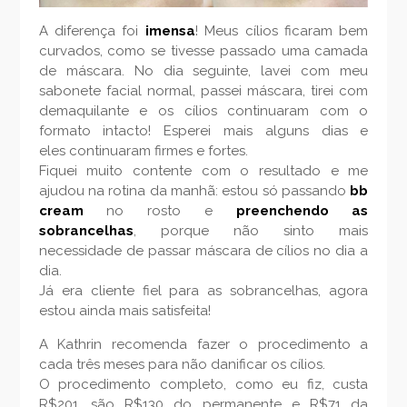
A diferença foi
imensa
! Meus cílios ficaram bem
curvados, como se tivesse passado uma camada
de máscara. No dia seguinte, lavei com meu
sabonete facial normal, passei máscara, tirei com
demaquilante e os cílios continuaram com o
formato intacto! Esperei mais alguns dias e
eles continuaram firmes e fortes.
Fiquei muito contente com o resultado e me
ajudou na rotina da manhã: estou só passando
bb
cream
no rosto e
preenchendo as
sobrancelhas
, porque não sinto mais
necessidade de passar máscara de cílios no dia a
dia.
Já era cliente fiel para as sobrancelhas, agora
estou ainda mais satisfeita!
A Kathrin recomenda fazer o procedimento a
cada três meses para não danificar os cílios.
O procedimento completo, como eu fiz, custa
R$201, são R$130 do permanente e R$71 da