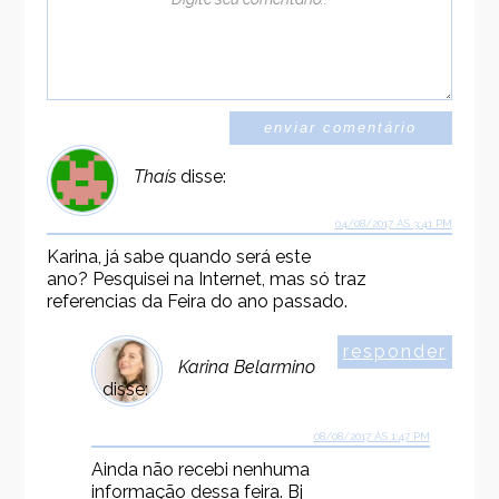
Thaís
disse:
04/08/2017 ÀS 3:41 PM
Karina, já sabe quando será este
ano? Pesquisei na Internet, mas só traz
referencias da Feira do ano passado.
responder
Karina Belarmino
disse:
08/08/2017 ÀS 1:47 PM
Ainda não recebi nenhuma
informação dessa feira. Bj