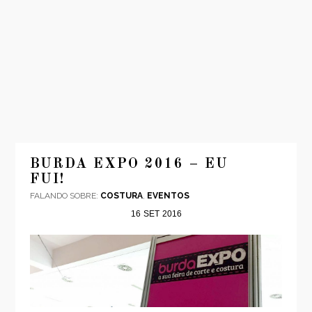
INÍCIO
MODA
BURDA EXPO 2016 – EU
FUI!
VIAGENS
FALANDO SOBRE:
COSTURA
,
EVENTOS
LOOKS
16
SET
2016
VÍDEOS
SOBRE
CONTATO