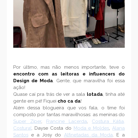
Por último, mas não menos importante, teve o
encontro com as leitoras e influencers do
Design de Moda
. Gente, que maravilha foi essa
ação!
Quase caí pra trás de ver a sala
lotada
, tinha até
gente em pé! Fiquei
cho ca da
!
Além dessa blogueira que vos fala, o time foi
composto por tantas maravilhosas: as meninas do
Super Zíper
,
Francine Lacerda
,
Costura Kátia,
Costura!
, Dayse Costa do
Moda e Moldes
,
Alana
Santos
e a Josy do
Alfinetadas da Moda
. E a