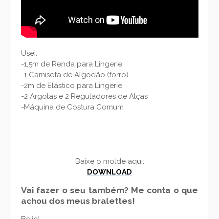
Usei:
-1,5m de Renda para Lingerie
-1 Camiseta de Algodão (forro)
-2m de Elástico para Lingerie
-2 Argolas e 2 Reguladores de Alças
-Máquina de Costura Comum
Baixe o molde aqui:
DOWNLOAD
Vai fazer o seu também? Me conta o que
achou dos meus bralettes!
Beijo!