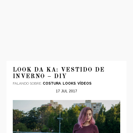
INÍCIO
MODA
LOOK DA KA: VESTIDO DE
INVERNO – DIY
VIAGENS
FALANDO SOBRE:
COSTURA
,
LOOKS
,
VÍDEOS
LOOKS
17
JUL
2017
VÍDEOS
SOBRE
CONTATO