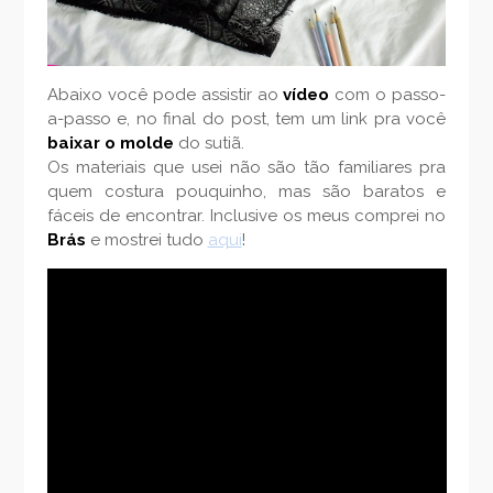
Abaixo você pode assistir ao
vídeo
com o passo-
a-passo e, no final do post, tem um link pra você
baixar o molde
do sutiã.
Os materiais que usei não são tão familiares pra
quem costura pouquinho, mas são baratos e
fáceis de encontrar. Inclusive os meus comprei no
Brás
e mostrei tudo
aqui
!