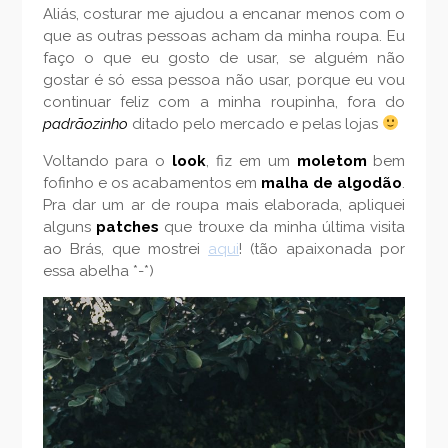
Aliás, costurar me ajudou a encanar menos com o
que as outras pessoas acham da minha roupa. Eu
faço o que eu gosto de usar, se alguém não
gostar é só essa pessoa não usar, porque eu vou
continuar feliz com a minha roupinha, fora do
padrãozinho
ditado pelo mercado e pelas lojas
Voltando para o
look
, fiz em um
moletom
bem
fofinho e os acabamentos em
malha de algodão
.
Pra dar um ar de roupa mais elaborada, apliquei
alguns
patches
que trouxe da minha última visita
ao Brás, que mostrei
aqui
! (tão apaixonada por
essa abelha *-*)