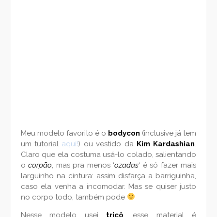
Meu modelo favorito é o
bodycon
(inclusive já tem
um tutorial
aqui!
) ou vestido da
Kim Kardashian
.
Claro que ela costuma usá-lo colado, salientando
o
corpão
, mas pra menos ‘
ozadas
‘ é só fazer mais
larguinho na cintura: assim disfarça a barriguinha,
caso ela venha a incomodar. Mas se quiser justo
no corpo todo, também pode
Nesse modelo usei
tricô
, esse material é