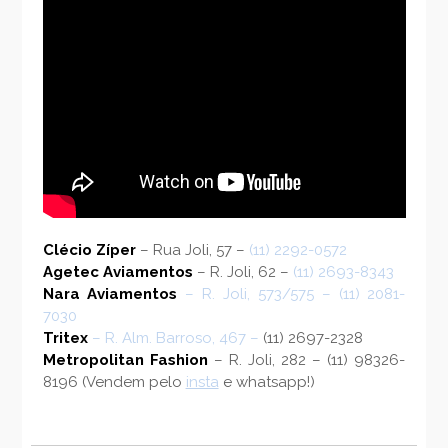
Clécio Zíper
– Rua Joli, 57 –
(11) 2292-0572
Agetec Aviamentos
– R. Joli, 62 –
(11) 2693-8343
Nara Aviamentos
– R. Joli, 573/575 –
(11) 2081-
7030
Tritex
– R. Alm. Barroso, 467 –
(11) 2697-2328
Metropolitan Fashion
– R. Joli, 282 – (11) 98326-
8196 (Vendem pelo
insta
e whatsapp!)