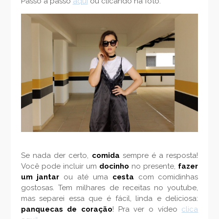
Passo a passo
aqui
ou clicando na foto:
Se nada der certo,
comida
sempre é a resposta!
Você pode incluir um
docinho
no presente,
fazer
um jantar
ou até uma
cesta
com comidinhas
gostosas. Tem milhares de receitas no youtube,
mas separei essa que é fácil, linda e deliciosa:
panquecas de coração
! Pra ver o vídeo
clica