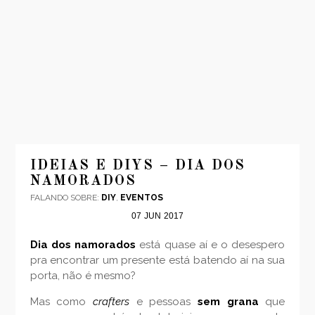
INÍCIO
MODA
IDEIAS E DIYS – DIA DOS
NAMORADOS
VIAGENS
FALANDO SOBRE:
DIY
,
EVENTOS
LOOKS
07
JUN
2017
VÍDEOS
Dia dos namorados
está quase aí e o desespero
SOBRE
pra encontrar um presente está batendo aí na sua
CONTATO
porta, não é mesmo?
Mas como
crafters
e pessoas
sem grana
que