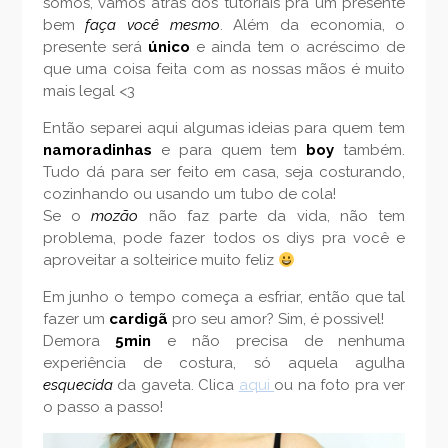
somos, vamos atrás dos tutoriais pra um presente
bem
faça você mesmo
. Além da economia, o
presente será
único
e ainda tem o acréscimo de
que uma coisa feita com as nossas mãos é muito
mais legal <3
Então separei aqui algumas ideias para quem tem
namoradinhas
e para quem tem
boy
também.
Tudo dá para ser feito em casa, seja costurando,
cozinhando ou usando um tubo de cola!
Se o
mozão
não faz parte da vida, não tem
problema, pode fazer todos os diys pra você e
aproveitar a solteirice muito feliz
Em junho o tempo começa a esfriar, então que tal
fazer um
cardigã
pro seu amor? Sim, é possivel!
Demora
5min
e não precisa de nenhuma
experiência de costura, só aquela agulha
esquecida
da gaveta. Clica
aqui
ou na foto pra ver
o passo a passo!