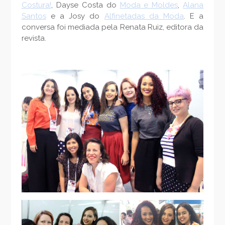
Costura!
, Dayse Costa do
Moda e Moldes
,
Alana
Santos
e a Josy do
Alfinetadas da Moda
. E a
conversa foi mediada pela Renata Ruiz, editora da
revista.