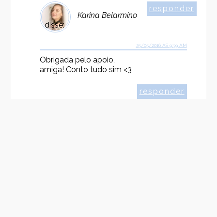
responder
Karina Belarmino
disse:
25/05/2016 ÀS 9:39 AM
Obrigada pelo apoio,
amiga! Conto tudo sim <3
responder