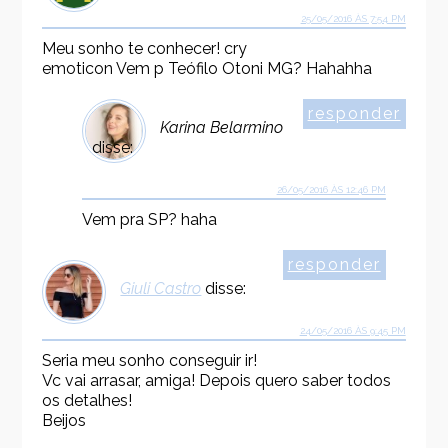
25/05/2016 ÀS 7:54 PM
Meu sonho te conhecer! cry
emoticon Vem p Teófilo Otoni MG? Hahahha
responder
Karina Belarmino
disse:
26/05/2016 ÀS 12:46 PM
Vem pra SP? haha
responder
Giuli Castro
disse:
24/05/2016 ÀS 9:45 PM
Seria meu sonho conseguir ir!
Vc vai arrasar, amiga! Depois quero saber todos
os detalhes!
Beijos