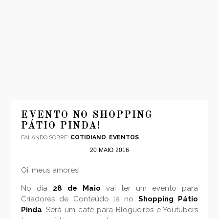
INÍCIO
MODA
EVENTO NO SHOPPING
PÁTIO PINDA!
VIAGENS
FALANDO SOBRE:
COTIDIANO
,
EVENTOS
LOOKS
20
MAIO
2016
VÍDEOS
Oi, meus amores!
SOBRE
CONTATO
No dia
28 de Maio
vai ter um evento para
Criadores de Conteúdo lá no
Shopping Pátio
Pinda
. Será um café para Blogueiros e Youtubers