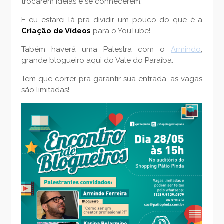
trocarem idéias e se conhecerem.
E eu estarei lá pra dividir um pouco do que é a
Criação de Vídeos
para o YouTube!
Tabém haverá uma Palestra com o
Armindo
,
grande blogueiro aqui do Vale do Paraíba.
Tem que correr pra garantir sua entrada, as
vagas
são limitadas
!