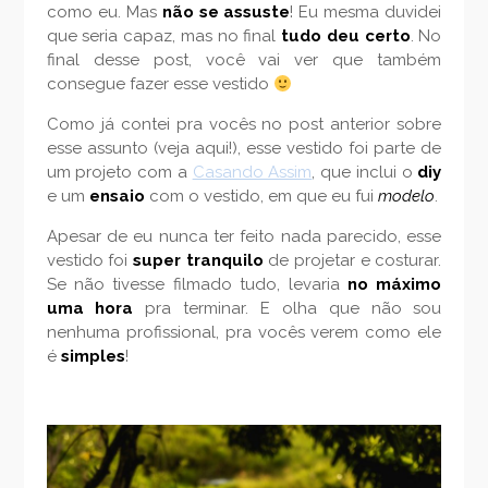
como eu. Mas
não se assuste
! Eu mesma duvidei
que seria capaz, mas no final
tudo deu certo
. No
final desse post, você vai ver que também
consegue fazer esse vestido
Como já contei pra vocês no post anterior sobre
esse assunto (veja aqui!), esse vestido foi parte de
um projeto com a
Casando Assim
, que inclui o
diy
e um
ensaio
com o vestido, em que eu fui
modelo
.
Apesar de eu nunca ter feito nada parecido, esse
vestido foi
super tranquilo
de projetar e costurar.
Se não tivesse filmado tudo, levaria
no máximo
uma hora
pra terminar. E olha que não sou
nenhuma profissional, pra vocês verem como ele
é
simples
!