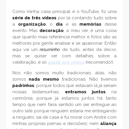
Como minha casa principal é o YouTube, fiz uma
série de três vídeos
por lá contando tudo sobre
a
organização
, o
dia
e as
memórias
desse
evento. Mas
decoração
, a meu ver, é uma coisa
que quanto mais referência melhor e fotos são as
melhores pra gente analisar e se apaixonar. Então
aqui vai um
resuminho
de tudo, antes da decor,
mas se quiser ver com detalhes sobre a
celebração, é só
assistir aos vídeos
(recomendo!).
Nós não somos muito tradicionais, aliás, não
somos
nada
mesmo
tradicionais. Não tivemos
padrinhos
, porque todos que estavam lá já seriam
nossas testemunhas;
entramos juntos
na
cerimônia, porque já estamos juntos há tanto
tempo que nem faria sentido um ser entregue ao
outro (até porque ninguém estaria me entregando
a ninguém, saí de casa e fui morar com André com
minhas próprias pernas e decisões); nem
aliança