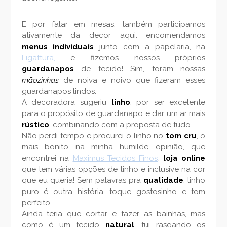
E por falar em mesas, também participamos
ativamente da decor aqui: encomendamos
menus individuais
junto com a papelaria, na
Ligattura,
e fizemos nossos próprios
guardanapos
de tecido! Sim, foram nossas
mãozinhas
de noiva e noivo que fizeram esses
guardanapos lindos.
A decoradora sugeriu
linho
, por ser excelente
para o propósito de guardanapo e dar um ar mais
rústico
, combinando com a proposta de tudo.
Não perdi tempo e procurei o linho no
tom cru
, o
mais bonito na minha humilde opinião, que
encontrei na
Maximus Tecidos Finos
,
loja online
que tem várias opções de linho e inclusive na cor
que eu queria! Sem palavras pra
qualidade
, linho
puro é outra história, toque gostosinho e tom
perfeito.
Ainda teria que cortar e fazer as bainhas, mas
como é um tecido
natural
, fui rasgando os