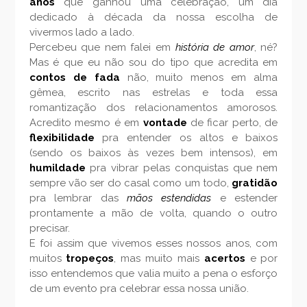
anos
que ganhou uma celebração, um dia
dedicado à década da nossa escolha de
vivermos lado a lado.
Percebeu que nem falei em
história de amor
, né?
Mas é que eu não sou do tipo que acredita em
contos de fada
não, muito menos em alma
gêmea, escrito nas estrelas e toda essa
romantização dos relacionamentos amorosos.
Acredito mesmo é em
vontade
de ficar perto, de
flexibilidade
pra entender os altos e baixos
(sendo os baixos às vezes bem intensos), em
humildade
pra vibrar pelas conquistas que nem
sempre vão ser do casal como um todo,
gratidão
pra lembrar das
mãos estendidas
e estender
prontamente a mão de volta, quando o outro
precisar.
E foi assim que vivemos esses nossos anos, com
muitos
tropeços
, mas muito mais
acertos
e por
isso entendemos que valia muito a pena o esforço
de um evento pra celebrar essa nossa união.