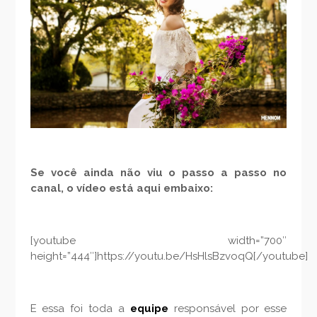
Se você ainda não viu o passo a passo no
canal, o vídeo está aqui embaixo:
[youtube width=”700″
height=”444″]https://youtu.be/HsHlsBzvoqQ[/youtube]
E essa foi toda a
equipe
responsável por esse