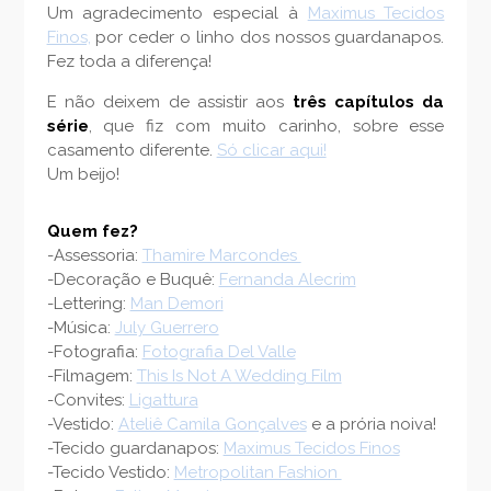
Um agradecimento especial à
Maximus Tecidos
Finos,
por ceder o linho dos nossos guardanapos.
Fez toda a diferença!
E não deixem de assistir aos
três capítulos da
série
, que fiz com muito carinho, sobre esse
casamento diferente.
Só clicar aqui!
Um beijo!
Quem fez?
-Assessoria:
Thamire Marcondes
-Decoração e Buquê:
Fernanda Alecrim
-Lettering:
Man Demori
-Música:
July Guerrero
-Fotografia:
Fotografia Del Valle
-Filmagem:
This Is Not A Wedding Film
-Convites:
Ligattura
-Vestido:
Ateliê Camila Gonçalves
e a prória noiva!
-Tecido guardanapos:
Maximus Tecidos Finos
-Tecido Vestido:
Metropolitan Fashion