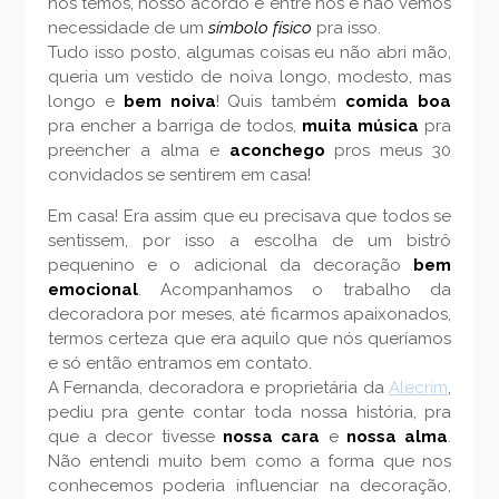
nós temos, nosso acordo é entre nós e não vemos
necessidade de um
símbolo físico
pra isso.
Tudo isso posto, algumas coisas eu não abri mão,
queria um vestido de noiva longo, modesto, mas
longo e
bem noiva
! Quis também
comida boa
pra encher a barriga de todos,
muita música
pra
preencher a alma e
aconchego
pros meus 30
convidados se sentirem em casa!
Em casa! Era assim que eu precisava que todos se
sentissem, por isso a escolha de um bistrô
pequenino e o adicional da decoração
bem
emocional
. Acompanhamos o trabalho da
decoradora por meses, até ficarmos apaixonados,
termos certeza que era aquilo que nós queríamos
e só então entramos em contato.
A Fernanda, decoradora e proprietária da
Alecrim
,
pediu pra gente contar toda nossa história, pra
que a decor tivesse
nossa cara
e
nossa alma
.
Não entendi muito bem como a forma que nos
conhecemos poderia influenciar na decoração,