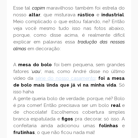
Esse tal
capim
maravilhoso também foi estrela do
nosso
altar
, que misturava
rústico
e
industrial
.
Meio complicado o que estou falando, ne? Então
veja você mesmo tudo isso nas fotos abaixo,
porque, como disse acima, é realmente difícil
explicar em palavras essa
tradução das nossas
almas
em decoração:
A
mesa do bolo
foi bem pequena, sem grandes
fatores ‘
uau
‘, mas, como André disse no último
vídeo da
série do nosso casamento
:
foi a mesa
de bolo mais linda que já vi na minha vida
. Só
isso haha
A gente queria bolo de verdade, porque, né? Bolo
é pra comer! Então precisava ser um bolo
real
e
de chocolate! Escolhemos cobertura simples
branca espatulada e
figos
pra decorar, só isso. A
confeitaria ainda adicionou umas
folinhas
e
frutinhas
, o que não ficou nada mal!