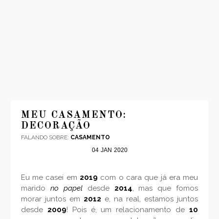
INÍCIO
MODA
MEU CASAMENTO:
DECORAÇÃO
VIAGENS
FALANDO SOBRE:
CASAMENTO
LOOKS
04
JAN
2020
VÍDEOS
SOBRE
Eu me casei em
2019
com o cara que já era meu
CONTATO
marido
no papel
desde
2014
, mas que fomos
morar juntos em
2012
e, na real, estamos juntos
desde
2009
! Pois é, um relacionamento de
10