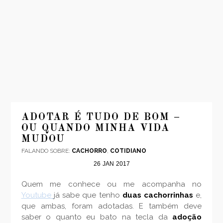
INÍCIO
MODA
ADOTAR É TUDO DE BOM –
OU QUANDO MINHA VIDA
VIAGENS
MUDOU
LOOKS
FALANDO SOBRE:
CACHORRO
,
COTIDIANO
VÍDEOS
26
JAN
2017
SOBRE
Quem me conhece ou me acompanha no
CONTATO
Youtube
já sabe que tenho
duas cachorrinhas
e,
que ambas, foram adotadas. E também deve
saber o quanto eu bato na tecla da
adoção