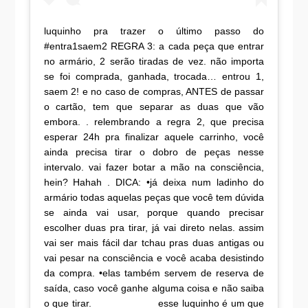
luquinho pra trazer o último passo do
#entra1saem2 REGRA 3: a cada peça que entrar
no armário, 2 serão tiradas de vez. não importa
se foi comprada, ganhada, trocada… entrou 1,
saem 2! e no caso de compras, ANTES de passar
o cartão, tem que separar as duas que vão
embora. . relembrando a regra 2, que precisa
esperar 24h pra finalizar aquele carrinho, você
ainda precisa tirar o dobro de peças nesse
intervalo. vai fazer botar a mão na consciência,
hein? Hahah . DICA: •já deixa num ladinho do
armário todas aquelas peças que você tem dúvida
se ainda vai usar, porque quando precisar
escolher duas pra tirar, já vai direto nelas. assim
vai ser mais fácil dar tchau pras duas antigas ou
vai pesar na consciência e você acaba desistindo
da compra. •elas também servem de reserva de
saída, caso você ganhe alguma coisa e não saiba
o que tirar. ___________ esse luquinho é um que