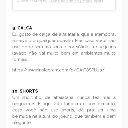
A post shared by
karina belarmino | moda fácil
(@karinabelarmino) on
9. CALÇA
Eu gosto de calça de alfaiataria, que é atemporal
e serve pra qualquer ocasião. Mas caso você não
use, pode ser uma sarja e cor sólida, já que jeans
lavado não vai muito bem em ambientes muito
formais.
https://www.instagram.com/p/CAsT8SPlJ2a/
10. SHORTS
Um shortinho de alfaiataria nunca fez mal à
ninguem rs. E aqui vale também o comprimento,
caso você não use shorts, dá pra ser uma
bermuda na altura do joelho, que também é bem
elegante.