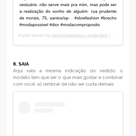
vestuário. não serve mais pra mim, mas pode ser
a realização do sonho de alguém. rua prudente
de morais, 75, santos/sp- . #slowfashion #brecho
#modapossivel #dior #modacomproposito
A post shared by
karina belarmino | moda fácil
(@karinabelarmino) on
8. SAIA
Aqui vale a mesma indicação do vestido: o
modelo tem que ser o que mais gostar e combinar
com você, só lembrar de não ser curta demais.