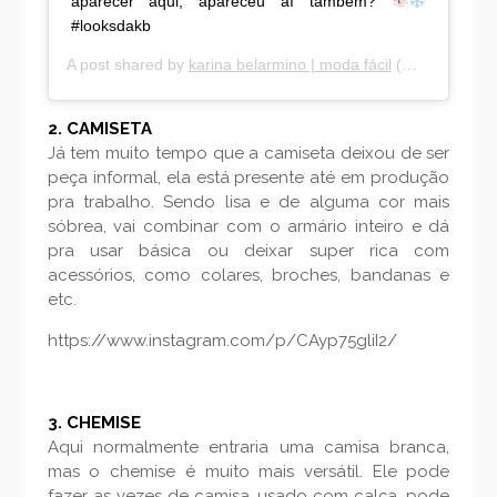
aparecer aqui, apareceu aí também?
#looksdakb
A post shared by
karina belarmino | moda fácil
(@karinabelarmino) on
2. CAMISETA
Já tem muito tempo que a camiseta deixou de ser
peça informal, ela está presente até em produção
pra trabalho. Sendo lisa e de alguma cor mais
sóbrea, vai combinar com o armário inteiro e dá
pra usar básica ou deixar super rica com
acessórios, como colares, broches, bandanas e
etc.
https://www.instagram.com/p/CAyp75gliI2/
3. CHEMISE
Aqui normalmente entraria uma camisa branca,
mas o chemise é muito mais versátil. Ele pode
fazer as vezes de camisa, usado com calça, pode