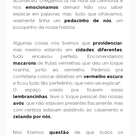
aconteceu: chegamos lá na hora da cerimônia e
nos
emocionamos
demais! Não vou saber
explicar em palavras, mas tudo que olhávamos,
realmente tinha um
pedacinho de nós
, um
pouquinho da nossa história.
Algumas coisas nós tivemos que
providenciar
,
mas mesmo estando em
cidades diferentes
,
tudo encaixou perfeito. Encomendamos
macarons
de frutas vermelhas que deu um toque
rosinha, junto ao vermelho. Pedimos pra
confeitaria colocar detalhes em
vermelho escuro
e ficou tudo tão perfeitinho, que nem sei explicar!
O espaço criado pra ficarem essas
lembrancinhas
, teve o toque pessoal das nossas
avós
, que não estavam presentes fisicamente, mas
com certeza estavam assistindo ao casamento e
zelando por nós.
Nós fizemos
questão
de que todos os