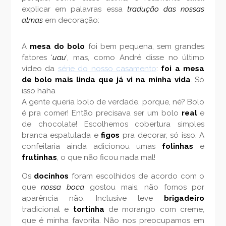
explicar em palavras essa
tradução das nossas
almas
em decoração:
A
mesa do bolo
foi bem pequena, sem grandes
fatores ‘
uau
‘, mas, como André disse no último
vídeo da
série do nosso casamento
:
foi a mesa
de bolo mais linda que já vi na minha vida
. Só
isso haha
A gente queria bolo de verdade, porque, né? Bolo
é pra comer! Então precisava ser um bolo
real
e
de chocolate! Escolhemos cobertura simples
branca espatulada e
figos
pra decorar, só isso. A
confeitaria ainda adicionou umas
folinhas
e
frutinhas
, o que não ficou nada mal!
Os
docinhos
foram escolhidos de acordo com o
que
nossa boca
gostou mais, não fomos por
aparência não. Inclusive teve
brigadeiro
tradicional e
tortinha
de morango com creme,
que é minha favorita. Não nos preocupamos em