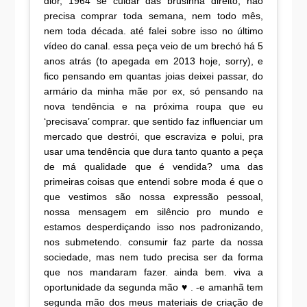
dior, 1964 se cuidar das brusinha direito, não
precisa comprar toda semana, nem todo mês,
nem toda década. até falei sobre isso no último
vídeo do canal. essa peça veio de um brechó há 5
anos atrás (to apegada em 2013 hoje, sorry), e
fico pensando em quantas joias deixei passar, do
armário da minha mãe por ex, só pensando na
nova tendência e na próxima roupa que eu
‘precisava’ comprar. que sentido faz influenciar um
mercado que destrói, que escraviza e polui, pra
usar uma tendência que dura tanto quanto a peça
de má qualidade que é vendida? uma das
primeiras coisas que entendi sobre moda é que o
que vestimos são nossa expressão pessoal,
nossa mensagem em silêncio pro mundo e
estamos desperdiçando isso nos padronizando,
nos submetendo. consumir faz parte da nossa
sociedade, mas nem tudo precisa ser da forma
que nos mandaram fazer. ainda bem. viva a
oportunidade da segunda mão ♥ . -e amanhã tem
segunda mão dos meus materiais de criação de