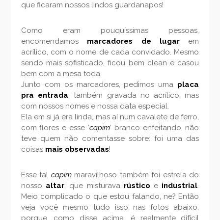
que ficaram nossos lindos guardanapos!
Como eram pouquíssimas pessoas,
encomendamos
marcadores de lugar
em
acrílico, com o nome de cada convidado. Mesmo
sendo mais sofisticado, ficou bem clean e casou
bem com a mesa toda.
Junto com os marcadores, pedimos uma
placa
pra entrada
, também gravada no acrílico, mas
com nossos nomes e nossa data especial.
Ela em si já era linda, mas aí num cavalete de ferro,
com flores e esse ‘
capim
‘ branco enfeitando, não
teve quem não comentasse sobre: foi uma das
coisas
mais observadas
!
Esse tal
capim
maravilhoso também foi estrela do
nosso
altar
, que misturava
rústico
e
industrial
.
Meio complicado o que estou falando, ne? Então
veja você mesmo tudo isso nas fotos abaixo,
porque, como disse acima, é realmente difícil