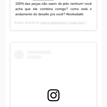
100% das peças não saem de jeito nenhum! você
acha que ele combina comigo? como está o
andamento do desafio pra você? #looksdakb
A post shared by
karina belarmino | moda fácil
(@karinabelarmino) on