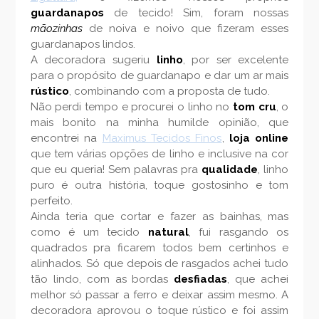
guardanapos
de tecido! Sim, foram nossas
mãozinhas
de noiva e noivo que fizeram esses
guardanapos lindos.
A decoradora sugeriu
linho
, por ser excelente
para o propósito de guardanapo e dar um ar mais
rústico
, combinando com a proposta de tudo.
Não perdi tempo e procurei o linho no
tom cru
, o
mais bonito na minha humilde opinião, que
encontrei na
Maximus Tecidos Finos
,
loja online
que tem várias opções de linho e inclusive na cor
que eu queria! Sem palavras pra
qualidade
, linho
puro é outra história, toque gostosinho e tom
perfeito.
Ainda teria que cortar e fazer as bainhas, mas
como é um tecido
natural
, fui rasgando os
quadrados pra ficarem todos bem certinhos e
alinhados. Só que depois de rasgados achei tudo
tão lindo, com as bordas
desfiadas
, que achei
melhor só passar a ferro e deixar assim mesmo. A
decoradora aprovou o toque rústico e foi assim