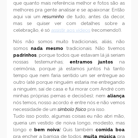
que quanto mais referência melhor e fotos são as
melhores pra gente analisar e se apaixonar. Então
aqui vai um
resuminho
de tudo, antes da decor,
mas se quiser ver com detalhes sobre a
celebração, é só
assistir aos vídeos
(recomendo!).
Nós não somos muito tradicionais, aliás, não
somos
nada
mesmo
tradicionais. Não tivemos
padrinhos
, porque todos que estavam lá já seriam
nossas testemunhas;
entramos juntos
na
cerimônia, porque já estamos juntos há tanto
tempo que nem faria sentido um ser entregue ao
outro (até porque ninguém estaria me entregando
a ninguém, saí de casa e fui morar com André com
minhas próprias pernas e decisões); nem
aliança
nós temos, nosso acordo é entre nós e não vemos
necessidade de um
símbolo físico
pra isso.
Tudo isso posto, algumas coisas eu não abri mão,
queria um vestido de noiva longo, modesto, mas
longo e
bem noiva
! Quis também
comida boa
pra encher a barriga de todos,
muita música
pra