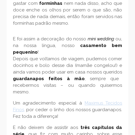
gastar com
forminhas
nem nada disso, acho que
doce enche os olhos por serem o que são, não
precisa de nada demais, então foram servidos nas
forminhas padrão mesmo.
E foi assim a decoração do nosso
mini wedding
ou,
na nossa língua, nosso
casamento bem
pequenino
!
Depois que voltamos de viagem, pudemos comer
docinhos e bolo desse dia (mamãe congelou!) e
ainda vamos poder usar em casa nossos queridos
guardanapos feitos à mão
, sempre que
recebermos visitas – ou quando quisermos
mesmo.
Um agradecimento especial à
Maximus Tecidos
Finos,
por ceder o linho dos nossos guardanapos.
Fez toda a diferença!
E não deixem de assistir aos
três capítulos da
série
, que fiz com muito carinho, sobre esse