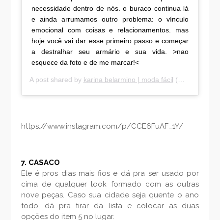
necessidade dentro de nós. o buraco continua lá
e ainda arrumamos outro problema: o vínculo
emocional com coisas e relacionamentos. mas
hoje você vai dar esse primeiro passo e começar
a destralhar seu armário e sua vida. >nao
esquece da foto e de me marcar!<
A post shared by
karina belarmino | moda fácil
(@karinabelarmino) on
https://www.instagram.com/p/CCE6FuAF_1Y/
7. CASACO
Ele é pros dias mais fios e dá pra ser usado por
cima de qualquer look formado com as outras
nove peças. Caso sua cidade seja quente o ano
todo, dá pra tirar da lista e colocar as duas
opções do item 5 no lugar.