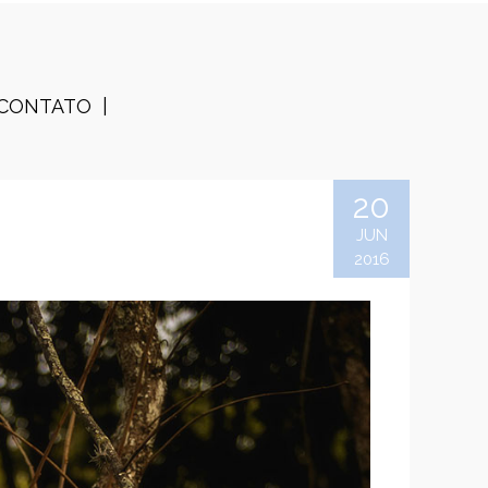
CONTATO
20
JUN
2016