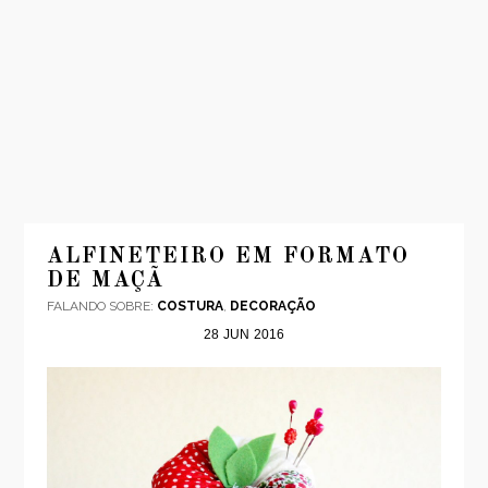
INÍCIO
MODA
ALFINETEIRO EM FORMATO
DE MAÇÃ
VIAGENS
FALANDO SOBRE:
COSTURA
,
DECORAÇÃO
LOOKS
28
JUN
2016
VÍDEOS
SOBRE
CONTATO