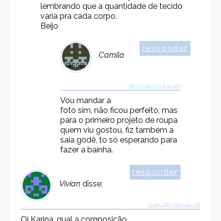
lembrando que a quantidade de tecido
varia pra cada corpo.
Beijo
responder
Camila
disse:
08/03/2017 ÀS 8:35 AM
Vou mandar a
foto sim, não ficou perfeito, mas
para o primeiro projeto de roupa
quem viu gostou, fiz também a
saia godê, to só esperando para
fazer a bainha.
responder
Vivian
disse:
01/03/2017 ÀS 9:44 AM
Oi Karina, qual a composição