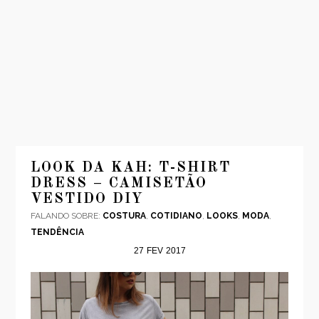
INÍCIO
MODA
LOOK DA KAH: T-SHIRT
DRESS – CAMISETÃO
VIAGENS
VESTIDO DIY
LOOKS
FALANDO SOBRE:
COSTURA
,
COTIDIANO
,
LOOKS
,
MODA
,
VÍDEOS
TENDÊNCIA
27
FEV
2017
SOBRE
CONTATO