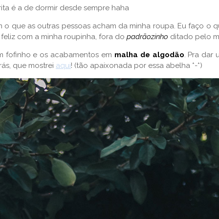
rita é a de dormir desde sempre haha
m o que as outras pessoas acham da minha roupa. Eu faço o qu
 feliz com a minha roupinha, fora do
padrãozinho
ditado pelo m
 fofinho e os acabamentos em
malha de algodão
. Pra dar
rás, que mostrei
aqui
! (tão apaixonada por essa abelha *-*)