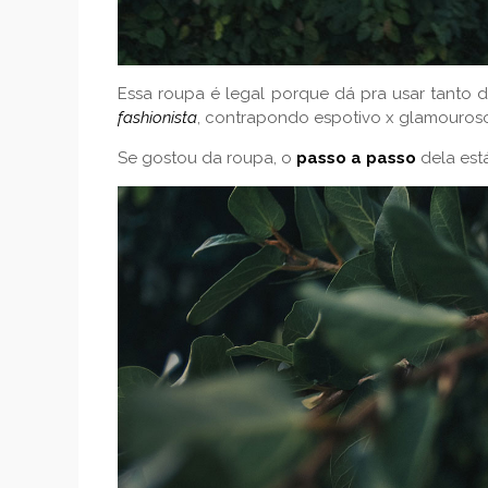
Essa roupa é legal porque dá pra usar tanto 
fashionista
, contrapondo espotivo x glamouros
Se gostou da roupa, o
passo a passo
dela está