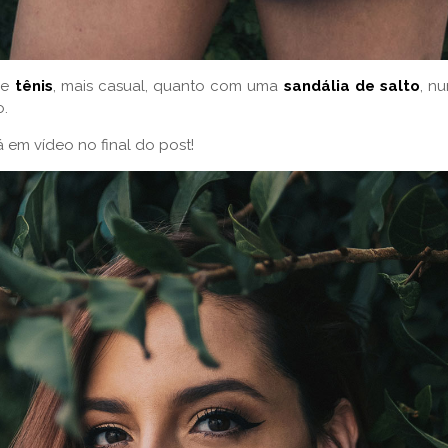
de
tênis
, mais casual, quanto com uma
sandália de salto
, n
o.
 em vídeo no final do post!