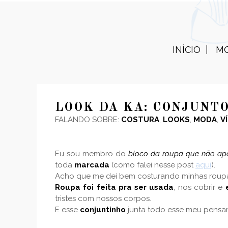
INÍCIO
M
LOOK DA KA: CONJUNTO
FALANDO SOBRE:
COSTURA
,
LOOKS
,
MODA
,
V
Eu sou membro do
bloco da roupa que não ap
toda
marcada
(como falei nesse post
aqui
).
Acho que me dei bem costurando minhas roupa
Roupa foi feita pra ser usada
, nos cobrir e
tristes com nossos corpos.
E esse
conjuntinho
junta todo esse meu pensam