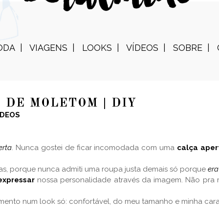
ODA
VIAGENS
LOOKS
VÍDEOS
SOBRE
 DE MOLETOM | DIY
ÍDEOS
erta
. Nunca gostei de ficar incomodada com uma
calça ape
s, porque nunca admiti uma roupa justa demais só porque
er
expressar
nossa personalidade através da imagem. Não pra m
ento num look só: confortável, do meu tamanho e minha cara