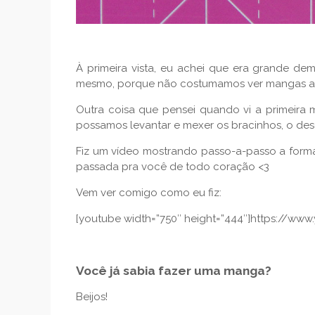
À primeira vista, eu achei que era grande de
mesmo, porque não costumamos ver mangas abe
Outra coisa que pensei quando vi a primeira
possamos levantar e mexer os bracinhos, o dese
Fiz um vídeo mostrando passo-a-passo a for
passada pra você de todo coração <3
Vem ver comigo como eu fiz:
[youtube width=”750″ height=”444″]https://w
Você já sabia fazer uma manga?
Beijos!