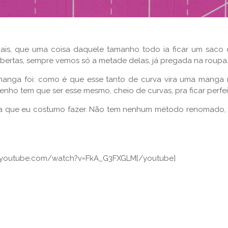
mais, que uma coisa daquele tamanho todo ia ficar um saco
rtas, sempre vemos só a metade delas, já pregada na roupa
 manga foi: como é que esse tanto de curva vira uma manga
nho tem que ser esse mesmo, cheio de curvas, pra ficar perfei
ma que eu costumo fazer. Não tem nenhum método renomado
ww.youtube.com/watch?v=FkA_G3FXGLM[/youtube]