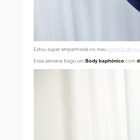
Estou super empenhada no meu
armário de in
Essa semana trago um
Body baphônico
com
d