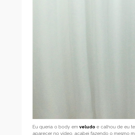
Eu queria o body em
veludo
e calhou de eu te
aparecer no vídeo, acabei fazendo o mesmo