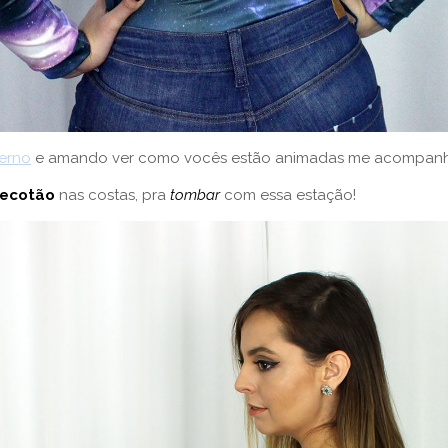
verno
e amando ver como vocês estão animadas me acompanhand
ecotão
nas costas, pra
tombar
com essa estação!