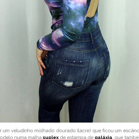
r um veludinho molhado dourado (lacre) que ficou um escândal
 modelo numa malha
suplex
de estampa de
galáxia
, que també