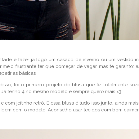
ade é fazer já logo um casaco de inverno ou um vestido i
meio frustrante ter que começar de vagar, mas te garanto: 
petir as básicas!
so, foi o primeiro projeto de blusa que fiz totalmente so
er! Já tenho 4 no mesmo modelo e sempre quero mais <3
 com jeitinho retrô. E essa blusa é tudo isso junto, ainda ma
ito bem com o modelo. Aconselho usar tecidos com bom caiment