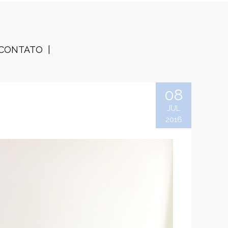
CONTATO
08
JUL
2016