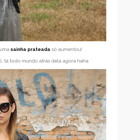
r uma
sainha prateada
só aumentou!
só, tá todo mundo atrás dela agora haha