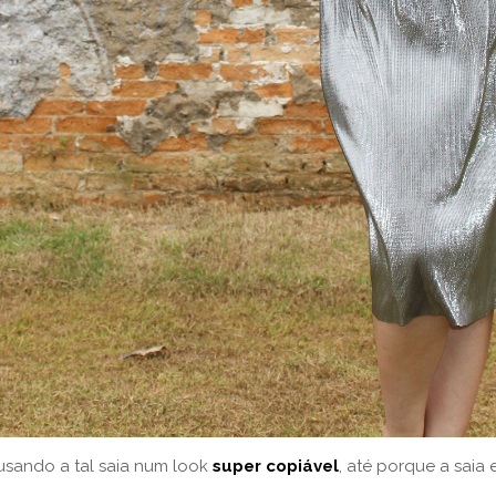
usando a tal saia num look
super copiável
, até porque a saia 