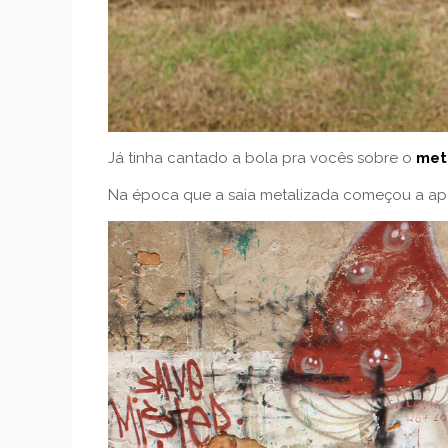
Já tinha cantado a bola pra vocês sobre o
met
Na época que a saia metalizada começou a ap