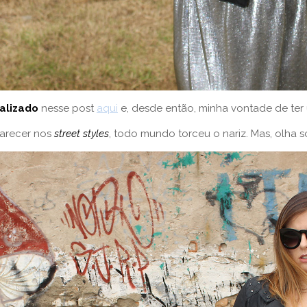
alizado
nesse post
aqui
e, desde então, minha vontade de te
arecer nos
street styles
, todo mundo torceu o nariz. Mas, olha 