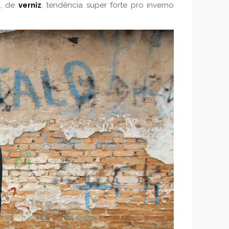
o
, de
verniz
, tendência super forte pro inverno