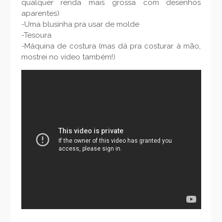
qualquer renda mais grossa com desenhos
aparentes)
-Uma blusinha pra usar de molde
-Tesoura
-Máquina de costura (mas dá pra costurar à mão,
mostrei no vídeo também!)