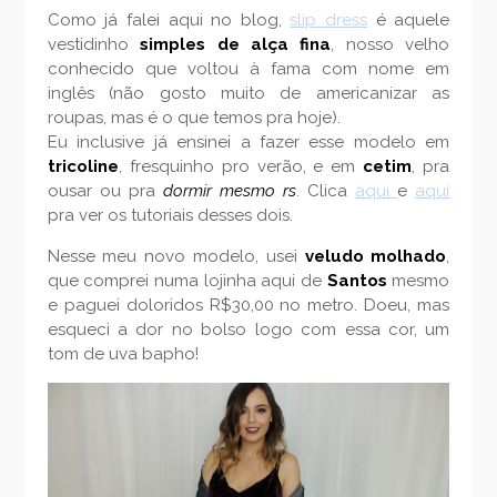
Como já falei aqui no blog,
slip dress
é aquele
vestidinho
simples de alça fina
, nosso velho
conhecido que voltou à fama com nome em
inglês (não gosto muito de americanizar as
roupas, mas é o que temos pra hoje).
Eu inclusive já ensinei a fazer esse modelo em
tricoline
, fresquinho pro verão, e em
cetim
, pra
ousar ou pra
dormir mesmo rs
. Clica
aqui
e
aqui
pra ver os tutoriais desses dois.
Nesse meu novo modelo, usei
veludo molhado
,
que comprei numa lojinha aqui de
Santos
mesmo
e paguei doloridos R$30,00 no metro. Doeu, mas
esqueci a dor no bolso logo com essa cor, um
tom de uva bapho!