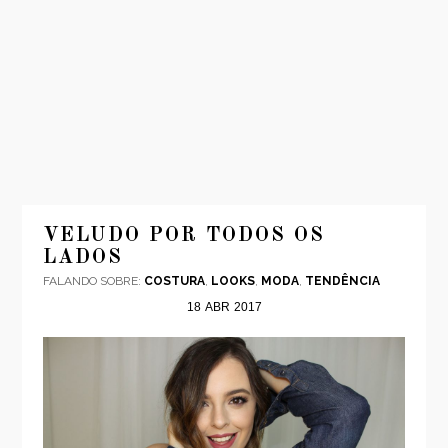
INÍCIO
MODA
VELUDO POR TODOS OS
LADOS
VIAGENS
FALANDO SOBRE:
COSTURA
,
LOOKS
,
MODA
,
TENDÊNCIA
LOOKS
18
ABR
2017
VÍDEOS
SOBRE
CONTATO