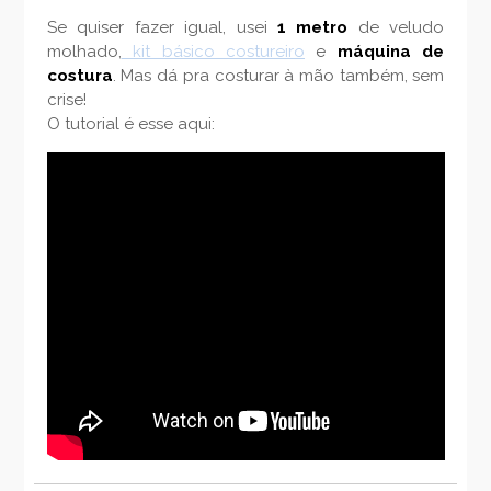
Se quiser fazer igual, usei
1 metro
de veludo
molhado,
kit básico costureiro
e
máquina de
costura
. Mas dá pra costurar à mão também, sem
crise!
O tutorial é esse aqui: