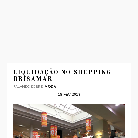
INÍCIO
MODA
LIQUIDAÇÃO NO SHOPPING
BRISAMAR
VIAGENS
FALANDO SOBRE:
MODA
LOOKS
18
FEV
2018
VÍDEOS
SOBRE
CONTATO