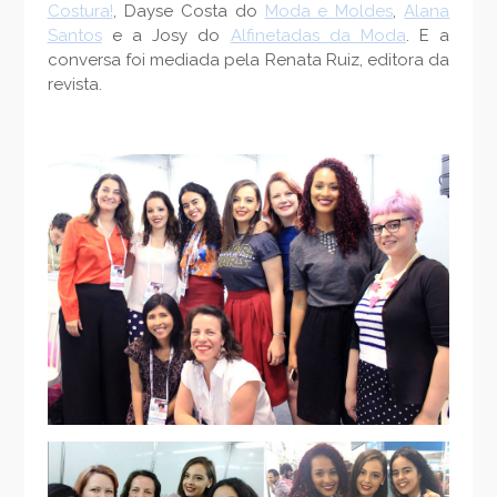
Costura!
, Dayse Costa do
Moda e Moldes
,
Alana
Santos
e a Josy do
Alfinetadas da Moda
. E a
conversa foi mediada pela Renata Ruiz, editora da
revista.