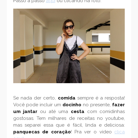
Passo a passo
aqui
ou clicando na foto:
Se nada der certo,
comida
sempre é a resposta!
Você pode incluir um
docinho
no presente,
fazer
um jantar
ou até uma
cesta
com comidinhas
gostosas. Tem milhares de receitas no youtube,
mas separei essa que é fácil, linda e deliciosa:
panquecas de coração
! Pra ver o vídeo
clica