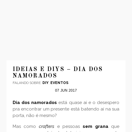
INÍCIO
MODA
IDEIAS E DIYS – DIA DOS
NAMORADOS
VIAGENS
FALANDO SOBRE:
DIY
,
EVENTOS
LOOKS
07
JUN
2017
VÍDEOS
Dia dos namorados
está quase aí e o desespero
SOBRE
pra encontrar um presente está batendo aí na sua
CONTATO
porta, não é mesmo?
Mas como
crafters
e pessoas
sem grana
que