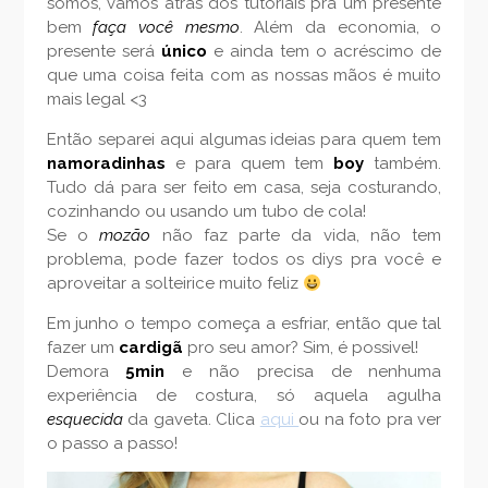
somos, vamos atrás dos tutoriais pra um presente
bem
faça você mesmo
. Além da economia, o
presente será
único
e ainda tem o acréscimo de
que uma coisa feita com as nossas mãos é muito
mais legal <3
Então separei aqui algumas ideias para quem tem
namoradinhas
e para quem tem
boy
também.
Tudo dá para ser feito em casa, seja costurando,
cozinhando ou usando um tubo de cola!
Se o
mozão
não faz parte da vida, não tem
problema, pode fazer todos os diys pra você e
aproveitar a solteirice muito feliz
Em junho o tempo começa a esfriar, então que tal
fazer um
cardigã
pro seu amor? Sim, é possivel!
Demora
5min
e não precisa de nenhuma
experiência de costura, só aquela agulha
esquecida
da gaveta. Clica
aqui
ou na foto pra ver
o passo a passo!