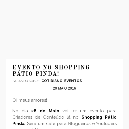
INÍCIO
MODA
EVENTO NO SHOPPING
PÁTIO PINDA!
VIAGENS
FALANDO SOBRE:
COTIDIANO
,
EVENTOS
LOOKS
20
MAIO
2016
VÍDEOS
Oi, meus amores!
SOBRE
CONTATO
No dia
28 de Maio
vai ter um evento para
Criadores de Conteúdo lá no
Shopping Pátio
Pinda
. Será um café para Blogueiros e Youtubers