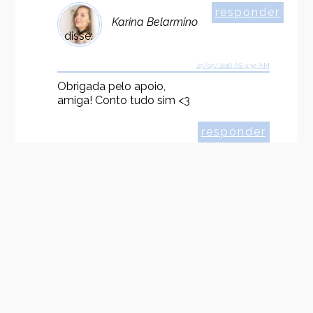
responder
Karina Belarmino
disse:
25/05/2016 ÀS 9:39 AM
Obrigada pelo apoio,
amiga! Conto tudo sim <3
responder