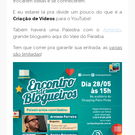
trocarem idéias e se conhecerem.
E eu estarei lá pra dividir um pouco do que é a
Criação de Vídeos
para o YouTube!
Tabém haverá uma Palestra com o
Armindo
,
grande blogueiro aqui do Vale do Paraíba.
Tem que correr pra garantir sua entrada, as
vagas
são limitadas
!