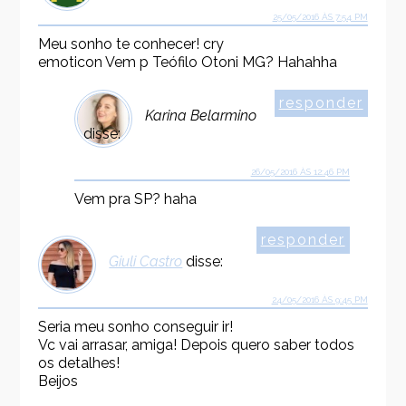
25/05/2016 ÀS 7:54 PM
Meu sonho te conhecer! cry
emoticon Vem p Teófilo Otoni MG? Hahahha
responder
Karina Belarmino
disse:
26/05/2016 ÀS 12:46 PM
Vem pra SP? haha
responder
Giuli Castro
disse:
24/05/2016 ÀS 9:45 PM
Seria meu sonho conseguir ir!
Vc vai arrasar, amiga! Depois quero saber todos
os detalhes!
Beijos