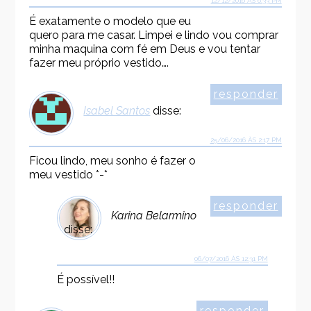
12/12/2016 ÀS 6:33 PM
É exatamente o modelo que eu
quero para me casar. Limpei e lindo vou comprar
minha maquina com fé em Deus e vou tentar
fazer meu próprio vestido….
responder
Isabel Santos
disse:
25/06/2016 ÀS 2:17 PM
Ficou lindo, meu sonho é fazer o
meu vestido *-*
responder
Karina Belarmino
disse:
06/07/2016 ÀS 12:31 PM
É possível!!
responder