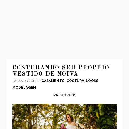
INÍCIO
MODA
COSTURANDO SEU PRÓPRIO
VESTIDO DE NOIVA
VIAGENS
FALANDO SOBRE:
CASAMENTO
,
COSTURA
,
LOOKS
,
LOOKS
MODELAGEM
VÍDEOS
24
JUN
2016
SOBRE
CONTATO