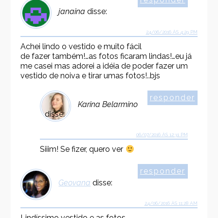
janaina
disse:
24/06/2016 ÀS 4:29 PM
Achei lindo o vestido e muito fácil
de fazer também!…as fotos ficaram lindas!…eu já
me casei mas adorei a idéia de poder fazer um
vestido de noiva e tirar umas fotos!..bjs
responder
Karina Belarmino
disse:
06/07/2016 ÀS 12:31 PM
Siiim! Se fizer, quero ver
responder
Geovana
disse:
24/06/2016 ÀS 11:28 AM
Lindíssimo vestido e as fotos