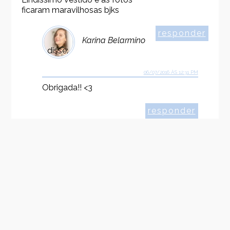
ficaram maravilhosas bjks
responder
Karina Belarmino
disse:
06/07/2016 ÀS 12:31 PM
Obrigada!! <3
responder