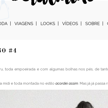
ODA
VIAGENS
LOOKS
VÍDEOS
SOBRE
GO #4
, toda empoeirada e com algumas bolhas nos pés, de tanto
a midi e toda montada no estilo
acordei assim
. Mas já já passa r