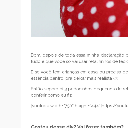
Bom, depois de toda essa minha declaração d
tudo é que você só vai usar retalhinhos de teci
E se você tem crianças em casa ou precisa de
essência dentro, pra deixar mais realista <3
Então separa aí 3 pedacinhos pequenos de reta
conferir como eu fiz:
[youtube width=”750″ height=”444″]https://you
Gostou desse diy? Vai fazer também?