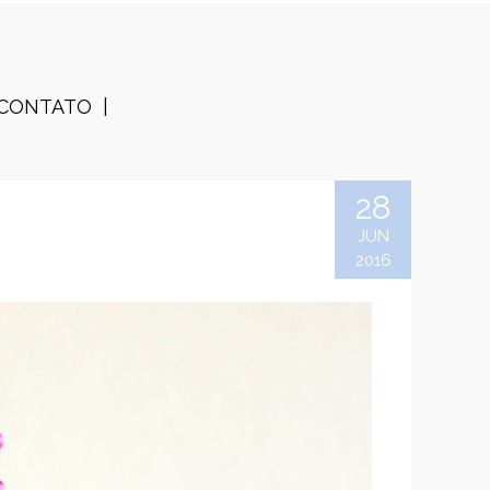
CONTATO
28
JUN
2016