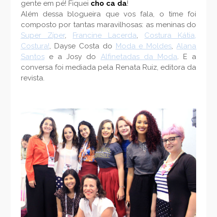
gente em pé! Fiquei
cho ca da
!
Além dessa blogueira que vos fala, o time foi
composto por tantas maravilhosas: as meninas do
Super Zíper
,
Francine Lacerda
,
Costura Kátia,
Costura!
, Dayse Costa do
Moda e Moldes
,
Alana
Santos
e a Josy do
Alfinetadas da Moda
. E a
conversa foi mediada pela Renata Ruiz, editora da
revista.