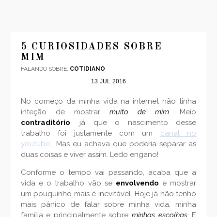
5 CURIOSIDADES SOBRE
MIM
FALANDO SOBRE:
COTIDIANO
13
JUL
2016
No começo da minha vida na internet não tinha
inteção de mostrar
muito de mim
. Meio
contraditório
, já que o nascimento desse
trabalho foi justamente com um
canal no
youtube
… Mas eu achava que poderia separar as
duas coisas e viver assim. Ledo engano!
Conforme o tempo vai passando, acaba que a
vida e o trabalho vão se
envolvendo
e mostrar
um pouquinho mais é inevitável. Hoje já não tenho
mais pânico de falar sobre minha vida, minha
família e principalmente sobre
minhas escolhas
. E