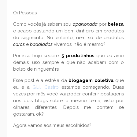
Oi Pessoas!
Como vocês já sabem sou
apaixonada
por
beleza
e acabo gastando um bom dinheiro em produtos
do segmento. No entanto, nem só de produtos
caros
e
badalados
vivemos, não é mesmo?
Por isso hoje separei
5 produtinhos
que eu amo
demais, uso sempre e que não acabam com o
bolso de ninguém! rs
Esse post é a estréia da
blogagem coletiva
que
eu e a
Giuli Castro
estamos começando. Duas
vezes por mês você vai poder conferir postagens
nos dois blogs sobre o mesmo tema, visto por
olhares diferentes. Depois me contem se
gostaram, ok?
Agora vamos aos meus escolhidos?