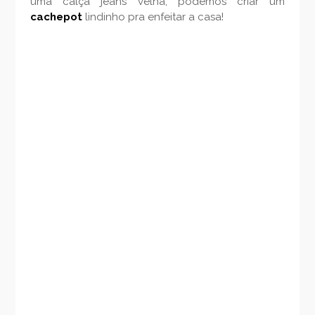
uma calça jeans velha, podemos criar um
cachepot
lindinho pra enfeitar a casa!