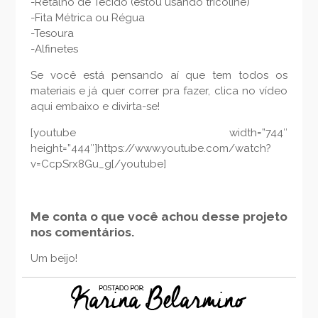
-Retalho de Tecido (estou usando tricoline)
-Fita Métrica ou Régua
-Tesoura
-Alfinetes
Se você está pensando aí que tem todos os
materiais e já quer correr pra fazer, clica no vídeo
aqui embaixo e divirta-se!
[youtube width=”744″
height=”444″]https://www.youtube.com/watch?
v=CcpSrx8Gu_g[/youtube]
Me conta o que você achou desse projeto
nos comentários.
Um beijo!