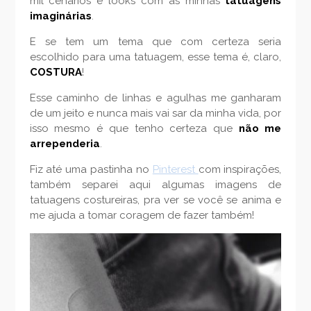
mil cenários e looks com as minhas
tatuagens
imaginárias
.
E se tem um tema que com certeza seria
escolhido para uma tatuagem, esse tema é, claro,
COSTURA
!
Esse caminho de linhas e agulhas me ganharam
de um jeito e nunca mais vai sar da minha vida, por
isso mesmo é que tenho certeza que
não me
arrependeria
.
Fiz até uma pastinha no
Pinterest
com inspirações,
também separei aqui algumas imagens de
tatuagens costureiras, pra ver se você se anima e
me ajuda a tomar coragem de fazer também!