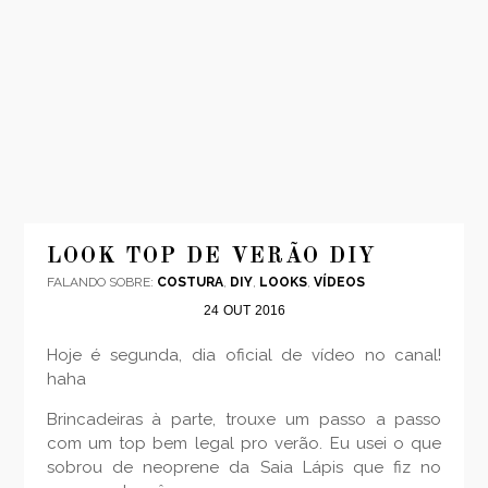
INÍCIO
MODA
LOOK TOP DE VERÃO DIY
FALANDO SOBRE:
COSTURA
,
DIY
,
LOOKS
,
VÍDEOS
VIAGENS
24
OUT
2016
LOOKS
VÍDEOS
Hoje é segunda, dia oficial de vídeo no canal!
haha
SOBRE
CONTATO
Brincadeiras à parte, trouxe um passo a passo
com um top bem legal pro verão. Eu usei o que
sobrou de neoprene da Saia Lápis que fiz no