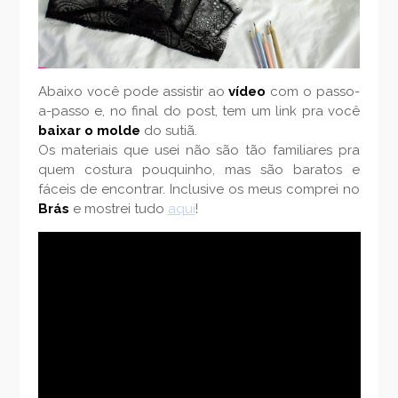
Abaixo você pode assistir ao
vídeo
com o passo-
a-passo e, no final do post, tem um link pra você
baixar o molde
do sutiã.
Os materiais que usei não são tão familiares pra
quem costura pouquinho, mas são baratos e
fáceis de encontrar. Inclusive os meus comprei no
Brás
e mostrei tudo
aqui
!