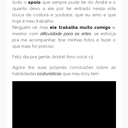
todo o
apoio
que sempre pude ter do André e o
quanto devo a ele por ter entrado nessa vida
louca de costura e youtube, que eu amo e que
hoje é meu trabalho.
Ninguém vê, mas
ele trabalha muito comigo
e,
mesmo com
dificuldade para as artes
, se esforça
pra me acompanhar, tirar minhas fotos e fazer o
que mais for preciso.
Feliz dia pra gente, André! Amo você <3
Agora tire suas próprias conclusões sobre as
habilidades
costurísticas
que meu boy tem: