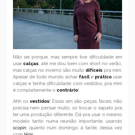
Não sei porque, mas sempre tive dificuldade em
usar
calças
, até me dou bem com short no verão,
mas calças no inverno são muito
difíceis
pra mim.
Apesar de todo mundo achar
fácil
e
prático
usar
calças e tenha dificuldade com vestidos, pra mim
é completamente o
contrário
!
Ahh os
vestidos
! Essas sim são peças fáceis, não
precisa nem pensar muito, só trocar o sapato pra
ter uma produção diferente. Dá pra usar o mesmo
modelo tanto numa reunião importante, usando
scapin
, quanto num domingo à tarde, dessa vez
com
tênis
.