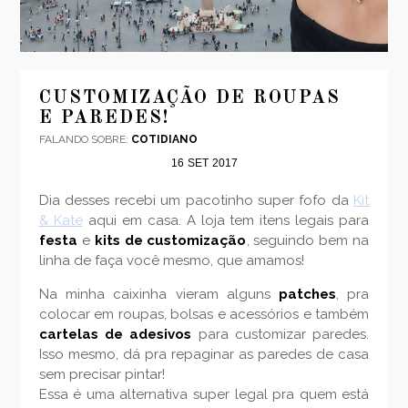
CUSTOMIZAÇÃO DE ROUPAS
E PAREDES!
FALANDO SOBRE:
COTIDIANO
16
SET
2017
Dia desses recebi um pacotinho super fofo da
Kit
& Kate
aqui em casa. A loja tem itens legais para
festa
e
kits de customização
, seguindo bem na
linha de faça você mesmo, que amamos!
Na minha caixinha vieram alguns
patches
, pra
colocar em roupas, bolsas e acessórios e também
cartelas de adesivos
para customizar paredes.
Isso mesmo, dá pra repaginar as paredes de casa
sem precisar pintar!
Essa é uma alternativa super legal pra quem está