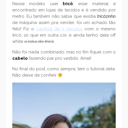
Nesse modelo usei
tricô
, esse material é
encontrado em lojas de tecidos e é vendido por
metro. Eu também não sabia que existia
tricôzinho
de máquina assim pra vender, foi um achado tão
feliz! Fiz o
cardigã de 5 minutos
com o mesmo
tricô, só que em outra cor, e ainda tenho dele off
white
a loka do tricô
.
Não foi nada combinado, mas no fim fiquei com o
cabelo
fazendo par pro vestido. Amei!
No final do post, como sempre, tem o tutorial dele.
Não deixe de conferir