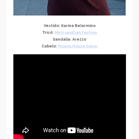
Vestido: Karina Belarmino
Tricô:
Metropolitan Fashion
Sandália: Arezzo
Cabelo:
Moana House Salon