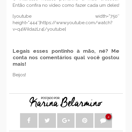
Então confira no vídeo como fazer cada um deles!
[youtube width=”750″
height=”444″]https://www.youtube.com/watch?
v=q4WiIda2Lr4[/youtube]
Legais esses pontinho à mão, né? Me
conta nos comentários qual você gostou
mais!
Beijos!
4