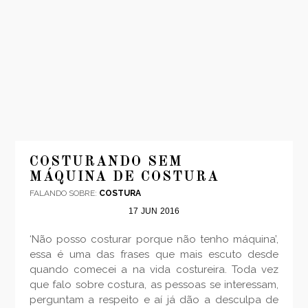
INÍCIO
MODA
COSTURANDO SEM
MÁQUINA DE COSTURA
VIAGENS
FALANDO SOBRE:
COSTURA
LOOKS
17
JUN
2016
VÍDEOS
‘Não posso costurar porque não tenho máquina’,
SOBRE
essa é uma das frases que mais escuto desde
CONTATO
quando comecei a na vida costureira. Toda vez
que falo sobre costura, as pessoas se interessam,
perguntam a respeito e aí já dão a desculpa de