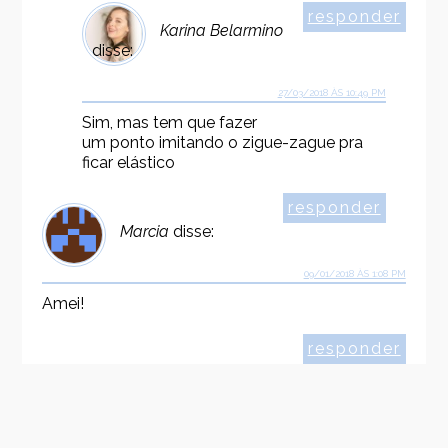
responder
Karina Belarmino
disse:
27/03/2018 ÀS 10:49 PM
Sim, mas tem que fazer
um ponto imitando o zigue-zague pra
ficar elástico
responder
Marcia
disse:
09/01/2018 ÀS 1:08 PM
Amei!
responder