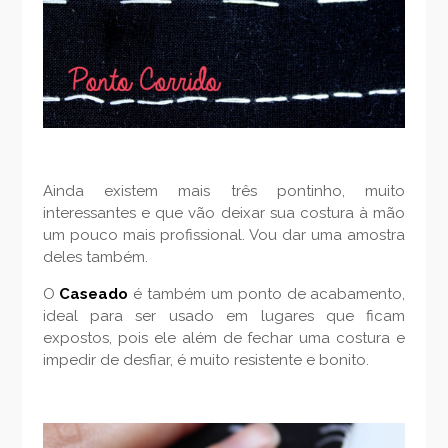
Ainda existem mais três pontinho, muito
interessantes e que vão deixar sua costura à mão
um pouco mais profissional. Vou dar uma amostra
deles também.
O
Caseado
é também um ponto de acabamento,
ideal para ser usado em lugares que ficam
expostos, pois ele além de fechar uma costura e
impedir de desfiar, é muito resistente e bonito.