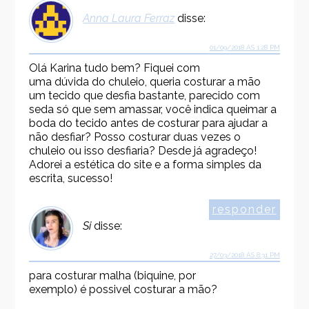
Anna Laura Ferraz
disse:
01/09/2018 ÀS 1:28 PM
Olá Karina tudo bem? Fiquei com
uma dúvida do chuleio, queria costurar a mão
um tecido que desfia bastante, parecido com
seda só que sem amassar, você indica queimar a
boda do tecido antes de costurar para ajudar a
não desfiar? Posso costurar duas vezes o
chuleio ou isso desfiaria? Desde já agradeço!
Adorei a estética do site e a forma simples da
escrita, sucesso!
responder
Si
disse:
27/03/2018 ÀS 8:31 PM
para costurar malha (biquine, por
exemplo) é possivel costurar a mão?