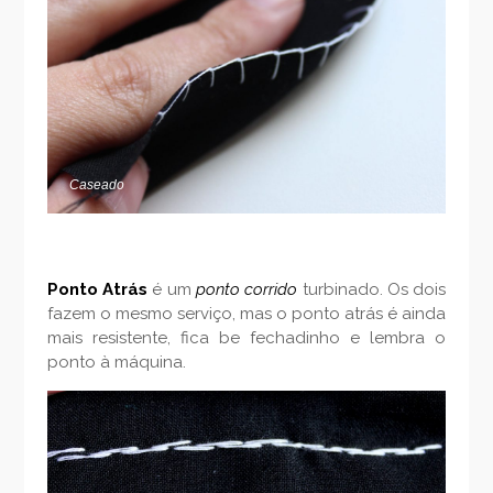
Caseado
Ponto Atrás
é um
ponto corrido
turbinado. Os dois
fazem o mesmo serviço, mas o ponto atrás é ainda
mais resistente, fica be fechadinho e lembra o
ponto à máquina.