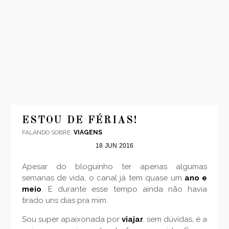
INÍCIO
MODA
ESTOU DE FÉRIAS!
FALANDO SOBRE:
VIAGENS
VIAGENS
18
JUN
2016
LOOKS
VÍDEOS
Apesar do bloguinho ter apenas algumas
semanas de vida, o canal já tem quase um
ano e
SOBRE
meio
. E durante esse tempo ainda não havia
CONTATO
tirado uns dias pra mim.
Sou super apaixonada por
viajar
, sem dúvidas, é a