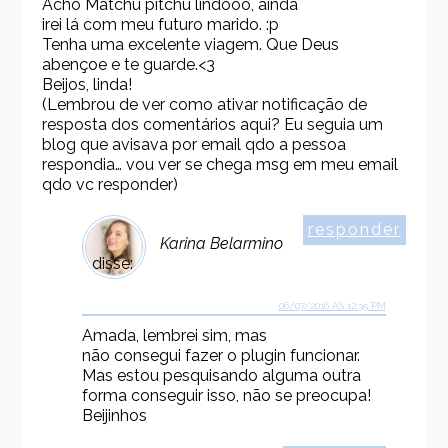
Acho Matchu pitchu lindooo, ainda
irei lá com meu futuro marido. :p
Tenha uma excelente viagem. Que Deus
abençoe e te guarde.<3
Beijos, linda!
(Lembrou de ver como ativar notificação de
resposta dos comentários aqui? Eu seguia um
blog que avisava por email qdo a pessoa
respondia… vou ver se chega msg em meu email
qdo vc responder)
responder
Karina Belarmino
disse:
06/07/2016 ÀS 12:35 PM
Amada, lembrei sim, mas
não consegui fazer o plugin funcionar.
Mas estou pesquisando alguma outra
forma conseguir isso, não se preocupa!
Beijinhos