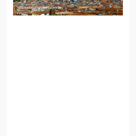
dicasdasamericas.com.br