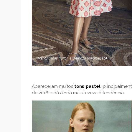
Mantu, Holly Fulton e Delpozo (divulgação)
Apareceram muitos
tons pastel
, principalmen
de 2016 e dá ainda mais leveza à tendência.