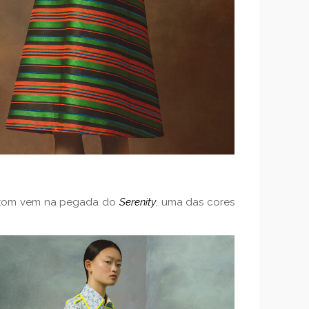
e tom vem na pegada do
Serenity
, uma das cores