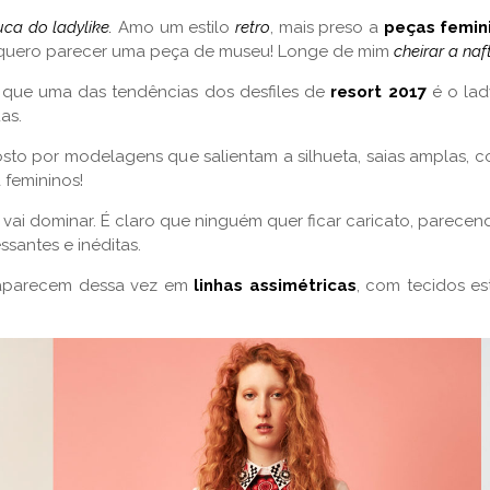
uca do ladylike.
Amo um estilo
retro
, mais preso a
peças femin
 quero parecer uma peça de museu! Longe de mim
cheirar a naf
er que uma das tendências dos desfiles de
resort 2017
é o lad
as.
osto por modelagens que salientam a silhueta, saias amplas, c
 femininos!
vai dominar. É claro que ninguém quer ficar caricato, parecend
ssantes e inéditas.
s, aparecem dessa vez em
linhas assimétricas
, com tecidos e