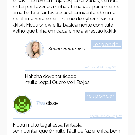
essas que tem em lojas especializadas, sempre
optei por fazer as minhas. Uma vez participei de
uma festa a fantasia e acabei inventando uma
de ultima hora e dei o nome de cyber piranha
kkkkk Ficou show e fiz basicamente com tule
velho que tinha em cada e meia arrastão kkkkk
responder
Karina Belarmino
disse:
20/10/2016 ÀS 12:49 PM
Hahaha deve ter ficado
muito legal! Quero ver! Beijos
responder
Tissi
disse:
19/10/2016 ÀS 12:33 PM
Ficou muito legal essa fantasia,
sem contar que é muito fácil de fazer e fica bem