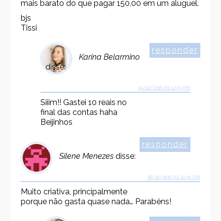
mais barato do que pagar 150,00 em um aluguel.
bjs
Tissi
responder
Karina Belarmino
disse:
19/10/2016 ÀS 12:55 PM
Siiim!! Gastei 10 reais no
final das contas haha
Beijinhos
responder
Silene Menezes
disse:
18/10/2016 ÀS 10:30 AM
Muito criativa, principalmente
porque não gasta quase nada… Parabéns!