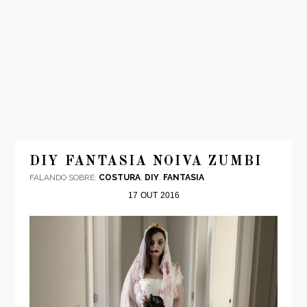
INÍCIO
MODA
DIY FANTASIA NOIVA ZUMBI
FALANDO SOBRE:
COSTURA
,
DIY
,
FANTASIA
VIAGENS
17
OUT
2016
LOOKS
VÍDEOS
SOBRE
CONTATO