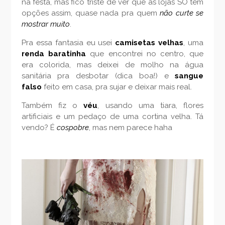
na festa, mas fico triste de ver que as lojas SÓ tem
opções assim, quase nada pra quem
não curte se
mostrar muito
.
Pra essa fantasia eu usei
camisetas velhas
, uma
renda baratinha
que encontrei no centro, que
era colorida, mas deixei de molho na água
sanitária pra desbotar (dica boa!) e
sangue
falso
feito em casa, pra sujar e deixar mais real.
Também fiz o
véu
, usando uma tiara, flores
artificiais e um pedaço de uma cortina velha. Tá
vendo? É
cospobre
, mas nem parece haha