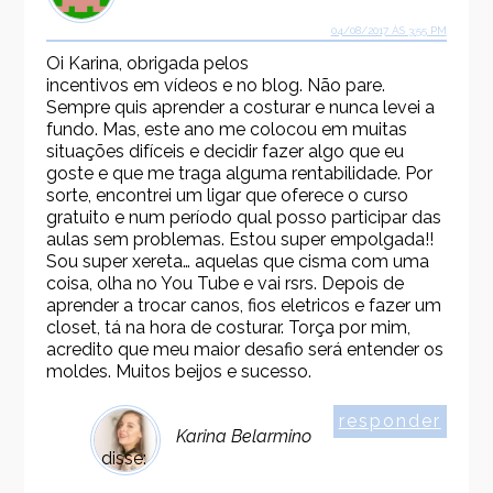
04/08/2017 ÀS 3:55 PM
Oi Karina, obrigada pelos
incentivos em vídeos e no blog. Não pare.
Sempre quis aprender a costurar e nunca levei a
fundo. Mas, este ano me colocou em muitas
situações difíceis e decidir fazer algo que eu
goste e que me traga alguma rentabilidade. Por
sorte, encontrei um ligar que oferece o curso
gratuito e num período qual posso participar das
aulas sem problemas. Estou super empolgada!!
Sou super xereta… aquelas que cisma com uma
coisa, olha no You Tube e vai rsrs. Depois de
aprender a trocar canos, fios eletricos e fazer um
closet, tá na hora de costurar. Torça por mim,
acredito que meu maior desafio será entender os
moldes. Muitos beijos e sucesso.
responder
Karina Belarmino
disse: