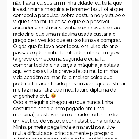
não haver cursos em minha cidade, eu teria que
investir numa máquina e ferramentas… Foi aí que
comecei a pesquisar sobre costura no youtube e
vi que tinha muita coisa e que era possível
aprender a costurar sozinha e em casa e então
raciocinei que uma máquina usada custaria o
preço de 1 vestido que eu costumava comprar…
O gás que faltava aconteceu em julho do ano
passado qdo minha faculdade entrou em greve
(a greve começou na segunda e eu já fui
comprar tecido e na terça a máquina já estava
aqui em casa). Esta greve afetou muito minha
vida acadêmica mas foi a melhor coisa que
poderia ter acontecido pois eu acho que costurar
me faz mais feliz que meu futuro diploma de
engenheira civil.
Qdo a máquina chegou eu (que nunca tinha
costurado nada e nem pegado em uma
máquina) já estava com o tecido cortado e fiz
um vestido de viscose com elástico na cintura.
Minha primeira peça linda e maravilhosa, tive
muita dificuldade, principalmente p pregar o