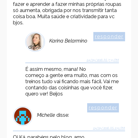
fazer e aprender a fazer minhas próprias roupas
só aumenta, obrigada por nos transmitir tanta
coisa boa. Muita saúde e criatividade para vc
bjos.
responder
Karina Belarmino
disse:
24/05/2016 ÀS 7:33 PM
É assim mesmo, mana! No
começo a gente erra muito, mas com os
treinos tudo vai ficando mais fácil. Vai me
contando das coisinhas que você fizer,
quero ver! Beijos
responder
Michelle
disse:
24/05/2016 ÀS 2:51 PM
Oi Ká, parabéns pelo blog, amo