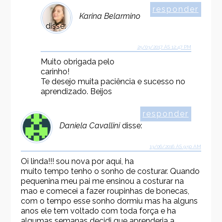
responder
Karina Belarmino
disse:
25/03/2017 ÀS 12:47 PM
Muito obrigada pelo
carinho!
Te desejo muita paciência e sucesso no
aprendizado. Beijos
responder
Daniela Cavallini
disse:
13/06/2016 ÀS 9:50 AM
Oi linda!!! sou nova por aqui, ha
muito tempo tenho o sonho de costurar. Quando
pequenina meu pai me ensinou a costurar na
mao e comecei a fazer roupinhas de bonecas,
com o tempo esse sonho dormiu mas ha alguns
anos ele tem voltado com toda força e ha
algumas semanas decidi que aprenderia a