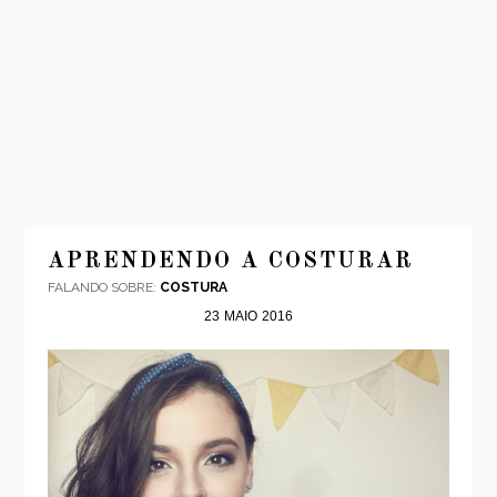
INÍCIO
MODA
APRENDENDO A COSTURAR
FALANDO SOBRE:
COSTURA
VIAGENS
23
MAIO
2016
LOOKS
VÍDEOS
SOBRE
CONTATO