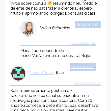
livros sobre costura
resumindo meu medo é
de errar, de não satisfazer a clientela… espero
muito ir aprimorando, obrigada por suas dicas!
responder
Karina Belarmino
disse:
27/05/2016 ÀS 1:49 PM
Mana, tudo depende de
treino. Vai fazendo e não desista! Beijo
responder
Isabel Santos
disse:
25/05/2016 ÀS 10:56 PM
Karina, primeiramente gostaria de
te dizer que no seu canal eu encontrei uma
motivação para continuar a costurar. Com 10
anos eu comecei a desenhar roupas, desenhava
uma peça por dia ou até mais. Tive muitos