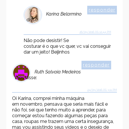
responder
Karina Belarmino
disse:
26/05/2016 ÀS 12:44 PM
Não pode desistir! Se
costurar é o que vc quer, vc vai conseguir
dar um jeito! Beijinhos
responder
Ruth Salvaia Medeiros
Dias
disse:
24/05/2016 ÀS 3:11 PM
Oi Karina, comprei minha máquina
em novembro, pensava que seria mais fácil e
não foi, sei que tenho muito a aprender, para
começar estou fazendo algumas peças para
casa, roupas me trazem uma certa insegurança,
mas vou assistindo seus vídeos e o desejo de