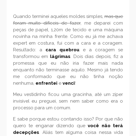
Quando terminei aqueles moldes simples,
mas que
foram muito difíceis de fazer
, me deparei com
peças de papel, 1,20m de tecido e uma máquina
novinha na minha frente. Como eu já me achava
expert em costura, fui com a cara e a coragem.
Resultado: a
cara quebrou
e a coragem se
transformou em
lágrimas
. Dois dias depois, fiz a
promessa que eu não iria fazer mais nada
enquanto não terminasse aquilo. Mesmo já tendo
me conformado que eu não tinha noção
nenhuma,
enfrentei
e
venci
!
Meu vestidinho ficou uma gracinha, até um zíper
invisível eu preguei, sem nem saber como era o
processo para um comum.
E sabe porque estou contando isso? Por que não
quero te enganar dizendo que
você não terá
decepções
. Aliás tem alguma coisa nessa vida