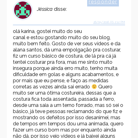
responder
Jéssica
disse:
26/05/2016 ÀS 2:12 PM
olá karina, gostei muito do seu
canal e estou gostando muito do seu blog,
muito bem feito. Gosto de ver seus vídeos e da
alana santos, dá uma empolgação pra costurar,
fiz um curso básico de costura, de lá pra cá já
tentei costurar pra fora, mas me sinto muito
insegura porque ainda erro muito, tenho muita
dificuldade em golas e alguns acabamentos, e
por mais que eu pense, e faço as medidas
corretas as vezes ainda sai errado
Quero
muito ser uma ótima costureira, dessas que a
costura fica toda assentada, passada a ferro,
desde uma saia a um terno forrado, mas só sei o
básico, já teve pessoas reclamando do que fiz e
mostrando os defeitos por isso desanimei, mas
de tempos em tempos dou uma animada, quero
fazer um curso bom mas por enquanto ainda
não dá, por isso vejo videos e já baixei alguns