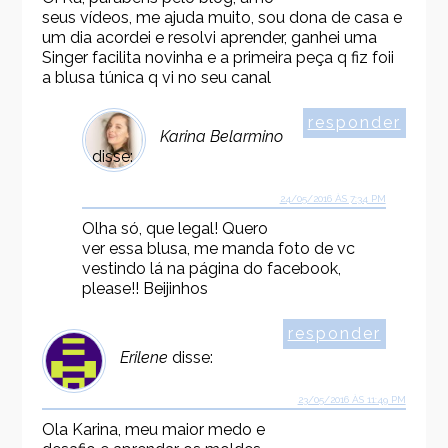
seus vídeos, me ajuda muito, sou dona de casa e
um dia acordei e resolvi aprender, ganhei uma
Singer facilita novinha e a primeira peça q fiz foii
a blusa túnica q vi no seu canal
responder
Karina Belarmino
disse:
24/05/2016 ÀS 7:34 PM
Olha só, que legal! Quero
ver essa blusa, me manda foto de vc
vestindo lá na página do facebook,
please!! Beijinhos
responder
Erilene
disse:
23/05/2016 ÀS 11:49 PM
Ola Karina, meu maior medo e