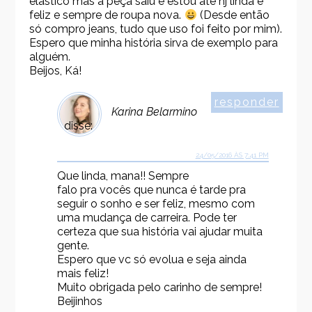
elástico mas a peça saiu e estou até hj linda e
feliz e sempre de roupa nova.
(Desde então
só compro jeans, tudo que uso foi feito por mim).
Espero que minha história sirva de exemplo para
alguém.
Beijos, Ká!
responder
Karina Belarmino
disse:
24/05/2016 ÀS 7:41 PM
Que linda, mana!! Sempre
falo pra vocês que nunca é tarde pra
seguir o sonho e ser feliz, mesmo com
uma mudança de carreira. Pode ter
certeza que sua história vai ajudar muita
gente.
Espero que vc só evolua e seja ainda
mais feliz!
Muito obrigada pelo carinho de sempre!
Beijinhos