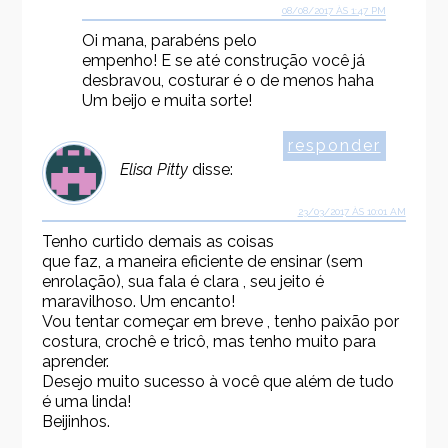
08/08/2017 ÀS 1:47 PM
Oi mana, parabéns pelo
empenho! E se até construção você já
desbravou, costurar é o de menos haha
Um beijo e muita sorte!
responder
Elisa Pitty
disse:
23/03/2017 ÀS 10:01 AM
Tenho curtido demais as coisas
que faz, a maneira eficiente de ensinar (sem
enrolação), sua fala é clara , seu jeito é
maravilhoso. Um encanto!
Vou tentar começar em breve , tenho paixão por
costura, crochê e tricô, mas tenho muito para
aprender.
Desejo muito sucesso à você que além de tudo
é uma linda!
Beijinhos.