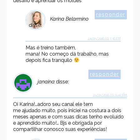
desafio e aprendar os moldes
responder
Karina Belarmino
disse:
24/05/2016 ÀS 7:36 PM
Mas é treino também,
mana! No começo dá trabalho, mas
depois fica tranquilo
responder
janaina
disse:
23/05/2016 ÀS 11:42 PM
Oi Karina!…adoro seu canal ele tem
me ajudado muito, pois iniciei na costura a dois
meses apenas e com suas dicas tenho evoluído
e aprendido muito!… Bjs e obrigada por
compartilhar conosco suas experiências!