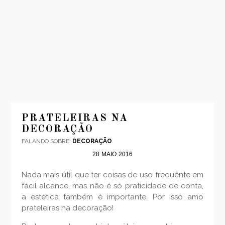
INÍCIO
MODA
PRATELEIRAS NA
DECORAÇÃO
VIAGENS
FALANDO SOBRE:
DECORAÇÃO
LOOKS
28
MAIO
2016
VÍDEOS
Nada mais útil que ter coisas de uso frequênte em
SOBRE
fácil alcance, mas não é só praticidade de conta,
CONTATO
a estética também é importante. Por isso amo
prateleiras na decoração!