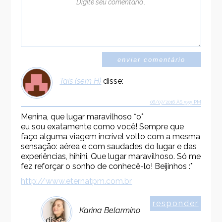
Taís (sem H)
disse:
08/07/2016 ÀS 5:55 PM
Menina, que lugar maravilhoso *o*
eu sou exatamente como você! Sempre que
faço alguma viagem incrível volto com a mesma
sensação: aérea e com saudades do lugar e das
experiências, hihihi. Que lugar maravilhoso. Só me
fez reforçar o sonho de conhecê-lo! Beijinhos :*
http://www.eternatpm.com.br
responder
Karina Belarmino
disse: