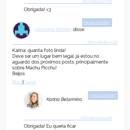
08/07/2016 ÀS 1:17 PM
Obrigada! <3
responder
Giovanna Barbieri
disse:
06/07/2016 ÀS 9:34 PM
Karina, quanta foto linda!
Deve ser um lugar bem legal, já estou no
aguardo dos próximos posts, principalmente
sobre Machu Picchu!
Beijos
Blog
|
Canal
responder
Karina Belarmino
disse:
07/07/2016 ÀS 11:24 AM
Obrigada! Eu queria ficar