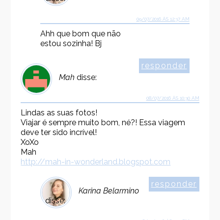
09/07/2016 ÀS 12:37 AM
Ahh que bom que não
estou sozinha! Bj
responder
Mah
disse:
08/07/2016 ÀS 10:30 AM
Lindas as suas fotos!
Viajar é sempre muito bom, né?! Essa viagem
deve ter sido incrível!
XoXo
Mah
http://mah-in-wonderland.blogspot.com
responder
Karina Belarmino
disse: