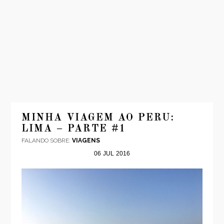
INÍCIO
MODA
MINHA VIAGEM AO PERU:
LIMA – PARTE #1
VIAGENS
FALANDO SOBRE:
VIAGENS
LOOKS
06
JUL
2016
VÍDEOS
SOBRE
CONTATO