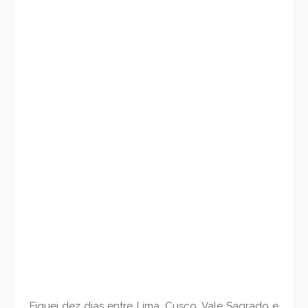
Fiquei dez dias entre Lima, Cusco, Vale Sagrado e