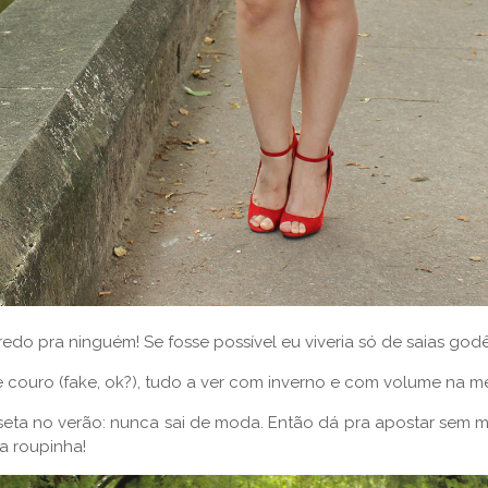
egredo pra ninguém! Se fosse possível eu viveria só de saias
 couro (fake, ok?), tudo a ver com inverno e com volume na m
eta no verão: nunca sai de moda. Então dá pra apostar sem
a roupinha!